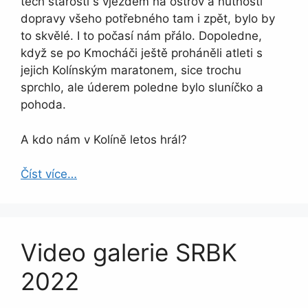
těch starostí s vjezdem na ostrov a nutností
dopravy všeho potřebného tam i zpět, bylo by
to skvělé. I to počasí nám přálo. Dopoledne,
když se po Kmocháči ještě proháněli atleti s
jejich Kolínským maratonem, sice trochu
sprchlo, ale úderem poledne bylo sluníčko a
pohoda.
A kdo nám v Kolíně letos hrál?
Číst více…
Video galerie SRBK
2022