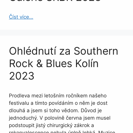
Číst více…
Ohlédnutí za Southern
Rock & Blues Kolín
2023
Prodleva mezi letošním ročníkem našeho
festivalu a tímto povídáním o něm je dost
dlouhá a jsem si toho vědom. Důvod je
jednoduchý. V polovině června jsem musel
podstoupit jistý chirurgický zákrok a
rekonvalescence nebyla úplně lehká. Muzice