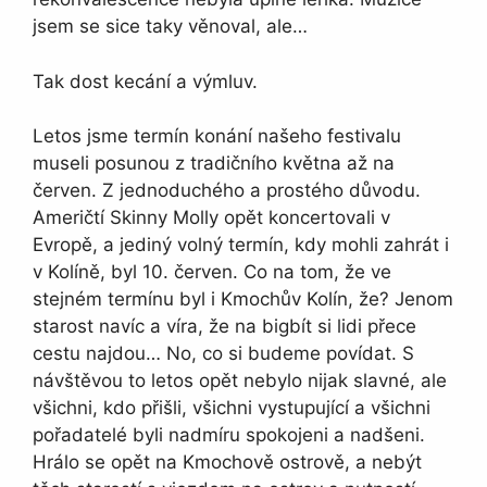
jsem se sice taky věnoval, ale…
Tak dost kecání a výmluv.
Letos jsme termín konání našeho festivalu
museli posunou z tradičního května až na
červen. Z jednoduchého a prostého důvodu.
Američtí Skinny Molly opět koncertovali v
Evropě, a jediný volný termín, kdy mohli zahrát i
v Kolíně, byl 10. červen. Co na tom, že ve
stejném termínu byl i Kmochův Kolín, že? Jenom
starost navíc a víra, že na bigbít si lidi přece
cestu najdou… No, co si budeme povídat. S
návštěvou to letos opět nebylo nijak slavné, ale
všichni, kdo přišli, všichni vystupující a všichni
pořadatelé byli nadmíru spokojeni a nadšeni.
Hrálo se opět na Kmochově ostrově, a nebýt