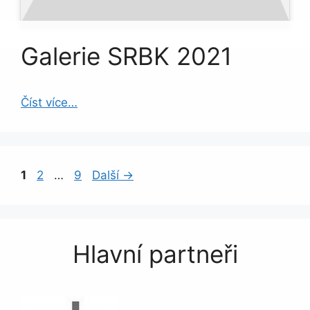
Galerie SRBK 2021
Číst více…
Stránka
Stránka
Stránka
1
2
…
9
Další
→
Hlavní partneři