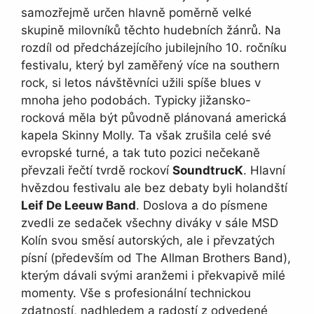
samozřejmě určen hlavně poměrně velké
skupině milovníků těchto hudebních žánrů. Na
rozdíl od předcházejícího jubilejního 10. ročníku
festivalu, který byl zaměřený více na southern
rock, si letos návštěvníci užili spíše blues v
mnoha jeho podobách. Typicky jižansko-
rocková měla být původně plánovaná americká
kapela Skinny Molly. Ta však zrušila celé své
evropské turné, a tak tuto pozici nečekaně
převzali řečtí tvrdě rockoví
SoundtrucK
. Hlavní
hvězdou festivalu ale bez debaty byli holandští
Leif De Leeuw Band
. Doslova a do písmene
zvedli ze sedaček všechny diváky v sále MSD
Kolín svou směsí autorských, ale i převzatých
písní (především od The Allman Brothers Band),
kterým dávali svými aranžemi i překvapivě milé
momenty. Vše s profesionální technickou
zdatností, nadhledem a radostí z odvedené