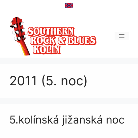
Přeskočit
na
obsah
Men
2011 (5. noc)
5.kolínská jižanská noc