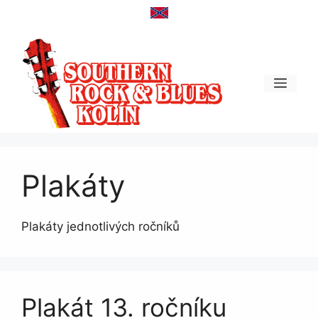
Přeskočit
na
obsah
Men
Plakáty
Plakáty jednotlivých ročníků
Plakát 13. ročníku