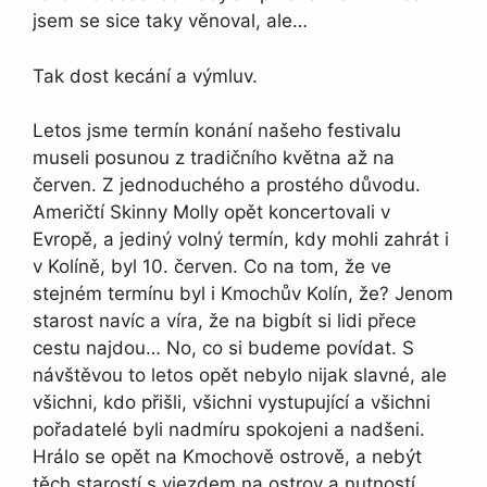
jsem se sice taky věnoval, ale…
Tak dost kecání a výmluv.
Letos jsme termín konání našeho festivalu
museli posunou z tradičního května až na
červen. Z jednoduchého a prostého důvodu.
Američtí Skinny Molly opět koncertovali v
Evropě, a jediný volný termín, kdy mohli zahrát i
v Kolíně, byl 10. červen. Co na tom, že ve
stejném termínu byl i Kmochův Kolín, že? Jenom
starost navíc a víra, že na bigbít si lidi přece
cestu najdou… No, co si budeme povídat. S
návštěvou to letos opět nebylo nijak slavné, ale
všichni, kdo přišli, všichni vystupující a všichni
pořadatelé byli nadmíru spokojeni a nadšeni.
Hrálo se opět na Kmochově ostrově, a nebýt
těch starostí s vjezdem na ostrov a nutností